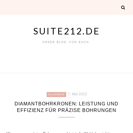
Skip
to
content
SUITE212.DE
UNSER BLOG. FÜR EUCH.
7. Mai 2023
ALLGEMEIN
DIAMANTBOHRKRONEN: LEISTUNG UND
EFFIZIENZ FÜR PRÄZISE BOHRUNGEN